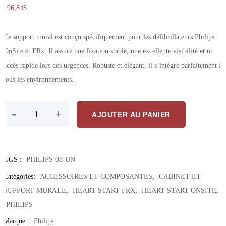
196,84
$
Ce support mural est conçu spécifiquement pour les défibrillateurs Philips
OnSite et FRx. Il assure une fixation stable, une excellente visibilité et un
accès rapide lors des urgences. Robuste et élégant, il s’intègre parfaitement à
tous les environnements.
quantité de Support Mural Philips Pour Défibrillateurs OnSite & FRx
-
+
AJOUTER AU PANIER
UGS :
PHILIPS-08-UN
Catégories:
ACCESSOIRES ET COMPOSANTES
,
CABINET ET
SUPPORT MURALE
,
HEART START FRX
,
HEART START ONSITE
,
PHILIPS
Marque :
Philips