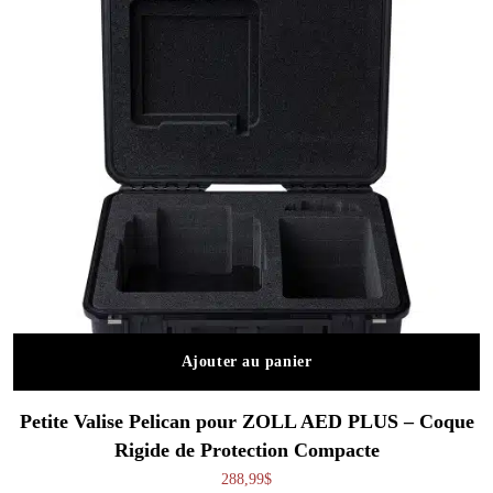
Ajouter au panier
Petite Valise Pelican pour ZOLL AED PLUS – Coque
Rigide de Protection Compacte
288,99
$