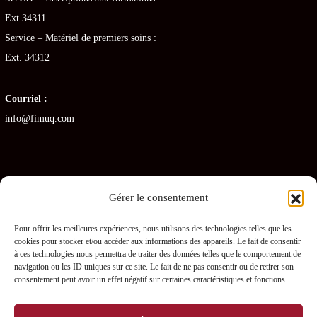
Ext.34311
Service – Matériel de premiers soins :
Ext. 34312
Courriel :
info@fimuq.com
Gérer le consentement
Articles récents
Pour offrir les meilleures expériences, nous utilisons des technologies telles que les
cookies pour stocker et/ou accéder aux informations des appareils. Le fait de consentir
Combiner la RCR et la PDSB : une formation gagnante pour les CHSLD
à ces technologies nous permettra de traiter des données telles que le comportement de
navigation ou les ID uniques sur ce site. Le fait de ne pas consentir ou de retirer son
Premiers soins en RPA : quelles sont les obligations pour les gestionnaires ?
consentement peut avoir un effet négatif sur certaines caractéristiques et fonctions.
Prévenir les blessures chez les préposés – L’importance des PDSB