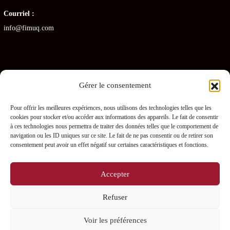
Courriel :
info@fimuq.com
Gérer le consentement
Articles récents
Pour offrir les meilleures expériences, nous utilisons des technologies telles que les
cookies pour stocker et/ou accéder aux informations des appareils. Le fait de consentir
Combiner la RCR et la PDSB : une formation gagnante pour les CHSLD
à ces technologies nous permettra de traiter des données telles que le comportement de
navigation ou les ID uniques sur ce site. Le fait de ne pas consentir ou de retirer son
Premiers soins en RPA : quelles sont les obligations pour les gestionnaires ?
consentement peut avoir un effet négatif sur certaines caractéristiques et fonctions.
Prévenir les blessures chez les préposés – L’importance des PDSB
Accepter
Où se procurer une trousse de naloxone gratuitement ?
Refuser
La naloxone : comment fonctionne-t-elle ?
Voir les préférences
0