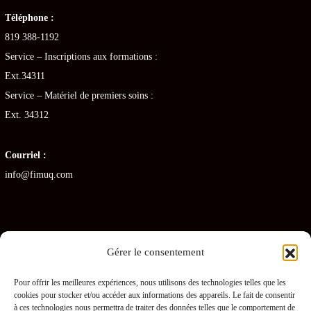
Téléphone :
819 388-1192
Service – Inscriptions aux formations :
Ext.34311
Service – Matériel de premiers soins :
Ext. 34312
Courriel :
info@fimuq.com
Gérer le consentement
Articles récents
Pour offrir les meilleures expériences, nous utilisons des technologies telles que les
cookies pour stocker et/ou accéder aux informations des appareils. Le fait de consentir
Combiner la RCR et la PDSB : une formation gagnante pour les CHSLD
à ces technologies nous permettra de traiter des données telles que le comportement de