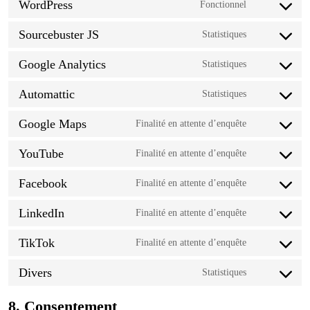
WordPress
Fonctionnel
Consent to se
Sourcebuster JS
Statistiques
Consent to se
Google Analytics
Statistiques
Consent to se
Automattic
Statistiques
Consent to se
Google Maps
Finalité en attente d’enquête
Consent to se
YouTube
Finalité en attente d’enquête
Consent to se
Facebook
Finalité en attente d’enquête
Consent to se
LinkedIn
Finalité en attente d’enquête
Consent to se
TikTok
Finalité en attente d’enquête
Consent to se
Divers
Statistiques
Consent to se
8. Consentement