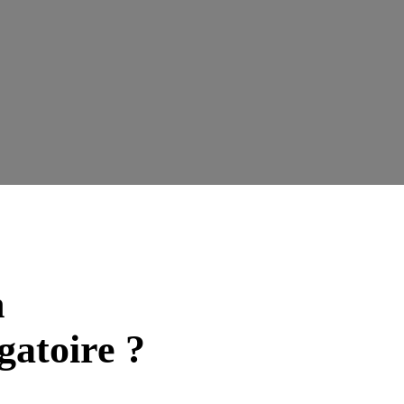
n
igatoire ?