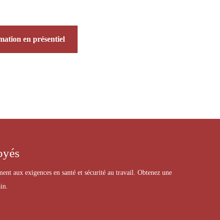
ation en présentiel
oyés
t aux exigences en santé et sécurité au travail. Obtenez une
in.