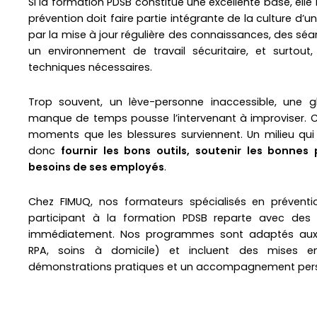
Si la formation PDSB constitue une excellente base, elle n
prévention doit faire partie intégrante de la culture d’
par la mise à jour régulière des connaissances, des sé
un environnement de travail sécuritaire, et surtout
techniques nécessaires.
Trop souvent, un lève-personne inaccessible, une 
manque de temps pousse l’intervenant à improviser. 
moments que les blessures surviennent. Un milieu qui 
donc
fournir les bons outils, soutenir les bonnes 
besoins de ses employés
.
Chez FIMUQ, nos formateurs spécialisés en prévent
participant à la formation PDSB reparte avec des
immédiatement. Nos programmes sont adaptés aux di
RPA, soins à domicile) et incluent des mises en 
démonstrations pratiques et un accompagnement pers