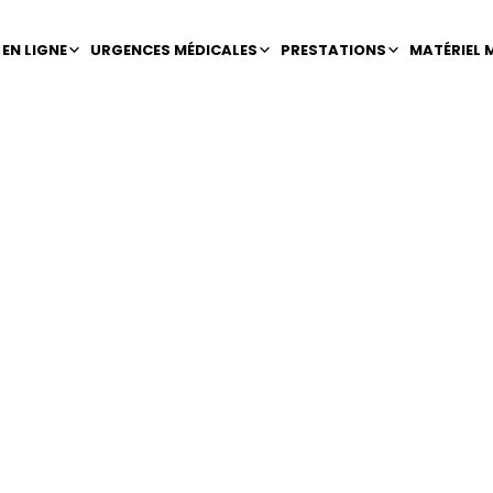
EN LIGNE
URGENCES MÉDICALES
PRESTATIONS
MATÉRIEL 
s blessures c