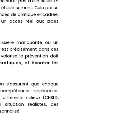
e suffit pas à elle seule. La
un établissement. Cela passe
ances de pratique encadrée,
, un accès réel aux aides
glissière manquante ou un
C’est précisément dans ces
valorise la prévention doit
pratiques, et écouter les
ion s’assurent que chaque
 compétences applicables
fférents milieux (CHSLD,
situation réalistes, des
onnalisé.