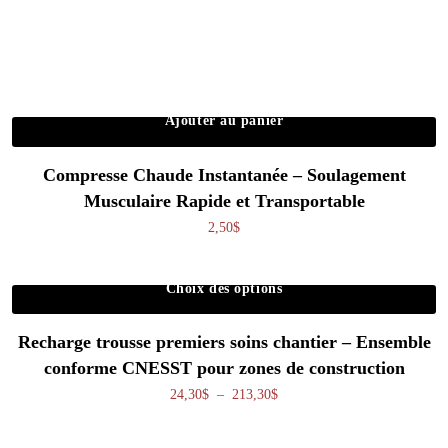
Ajouter au panier
Compresse Chaude Instantanée – Soulagement
Musculaire Rapide et Transportable
2,50
$
Choix des options
Ce produit a plusieurs variations. Les o
Recharge trousse premiers soins chantier – Ensemble
conforme CNESST pour zones de construction
Plage de prix : 24,30$ à 213,
24,30
$
–
213,30
$