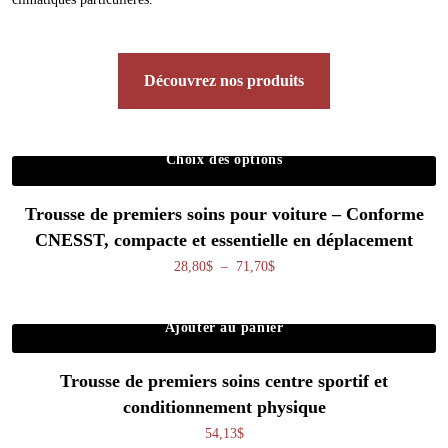
Découvrez nos produits
Choix des options
Ce produit a plusieurs variations. Les o
Trousse de premiers soins pour voiture – Conforme
CNESST, compacte et essentielle en déplacement
Plage de prix : 28,80$ à 71,70
28,80
$
–
71,70
$
Ajouter au panier
Trousse de premiers soins centre sportif et
conditionnement physique
54,13
$