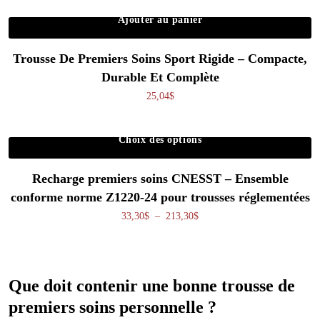
Ajouter au panier
Trousse De Premiers Soins Sport Rigide – Compacte,
Durable Et Complète
25,04
$
Choix des options
Ce produit a plusieurs variations. Les o
Recharge premiers soins CNESST – Ensemble
conforme norme Z1220-24 pour trousses réglementées
Plage de prix : 33,30$ à 213,
33,30
$
–
213,30
$
Que doit contenir une bonne trousse de
premiers soins personnelle ?