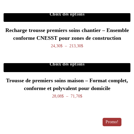
Choix des options
Ce produit a plusieurs variations. Les o
Recharge trousse premiers soins chantier – Ensemble
conforme CNESST pour zones de construction
Plage de prix : 24,30$ à 213,
24,30
$
–
213,30
$
Choix des options
Ce produit a plusieurs variations. Les o
Trousse de premiers soins maison – Format complet,
conforme et polyvalent pour domicile
Plage de prix : 28,08$ à 71,70
28,08
$
–
71,70
$
Promo!