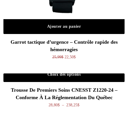
Ajouter au panier
Garrot tactique d’urgence – Contrôle rapide des
hémorragies
Le prix initial était : 25,99$.
Le prix actuel est : 22,50$.
25,99
$
22,50
$
Choix des options
Ce produit a plusieurs variations. Les o
Trousse De Premiers Soins CNESST Z1220-24 –
Conforme À La Réglementation Du Québec
Plage de prix : 28,80$ à 238,
28,80
$
–
238,25
$