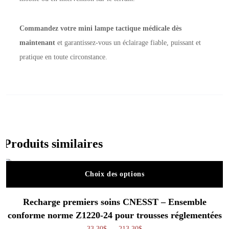
Commandez votre mini lampe tactique médicale dès
maintenant
et garantissez-vous un éclairage fiable, puissant et
pratique en toute circonstance.
Produits similaires
Choix des options
Ce produit a plusieurs variations. Les o
Recharge premiers soins CNESST – Ensemble
conforme norme Z1220-24 pour trousses réglementées
Plage de prix : 33,30$ à 213,
33,30
$
–
213,30
$