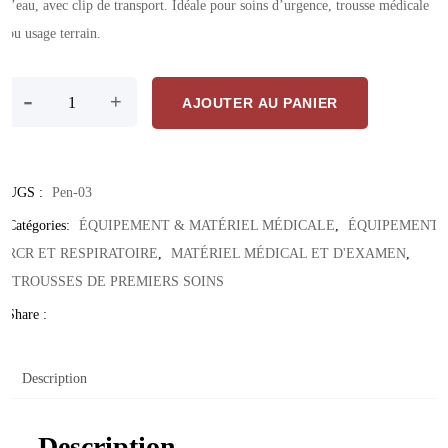
l’eau, avec clip de transport. Idéale pour soins d’urgence, trousse médicale
ou usage terrain.
quantité de Mini Lampe Tactique Médicale En Métal – LED Zoomabl
-
+
AJOUTER AU PANIER
UGS :
Pen-03
Catégories:
ÉQUIPEMENT & MATÉRIEL MÉDICALE
,
ÉQUIPEMENT
RCR ET RESPIRATOIRE
,
MATÉRIEL MÉDICAL ET D'EXAMEN
,
TROUSSES DE PREMIERS SOINS
Share :
Description
Description