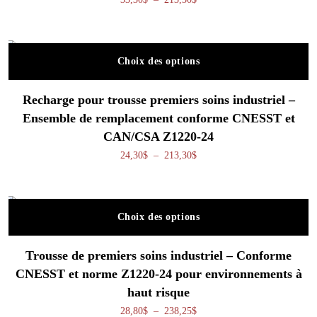
Choix des options
Ce produit a plusieurs variations. Les o
Recharge pour trousse premiers soins industriel –
Ensemble de remplacement conforme CNESST et
CAN/CSA Z1220-24
Plage de prix : 24,30$ à 213,
24,30
$
–
213,30
$
Choix des options
Ce produit a plusieurs variations. Les o
Trousse de premiers soins industriel – Conforme
CNESST et norme Z1220-24 pour environnements à
haut risque
Plage de prix : 28,80$ à 238,
28,80
$
–
238,25
$