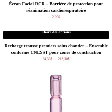
Écran Facial RCR – Barrière de protection pour
réanimation cardiorespiratoire
2,00
$
Choix des options
Ce produit a plusieurs variations. Les o
Recharge trousse premiers soins chantier – Ensemble
conforme CNESST pour zones de construction
Plage de prix : 24,30$ à 213,
24,30
$
–
213,30
$