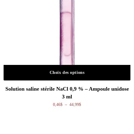
Choix des options
Ce produit a plusieurs variations. Les o
Solution saline stérile NaCl 0,9 % – Ampoule unidose
3 ml
Plage de prix : 0,46$ à 44,99$
0,46
$
–
44,99
$