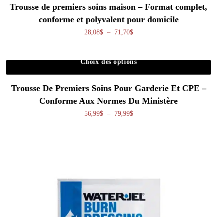
Trousse de premiers soins maison – Format complet,
conforme et polyvalent pour domicile
Plage de prix : 28,08$ à 71,70
28,08
$
–
71,70
$
Choix des options
Ce produit a plusieurs variations. Les o
Trousse De Premiers Soins Pour Garderie Et CPE –
Conforme Aux Normes Du Ministère
Plage de prix : 56,99$ à 79,99
56,99
$
–
79,99
$