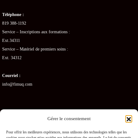
Téléphone :
819 388-1192
Service – Inscriptions aux formations :
Ext.34311
Service – Matériel de premiers soins :
Ext. 34312
Courriel :
info@fimuq.com
Gérer le consentement
Articles récents
Pour offrir les meilleures expériences, nous utilisons des technologies telles que les
cookies pour stocker et/ou accéder aux informations des appareils. Le fait de consentir