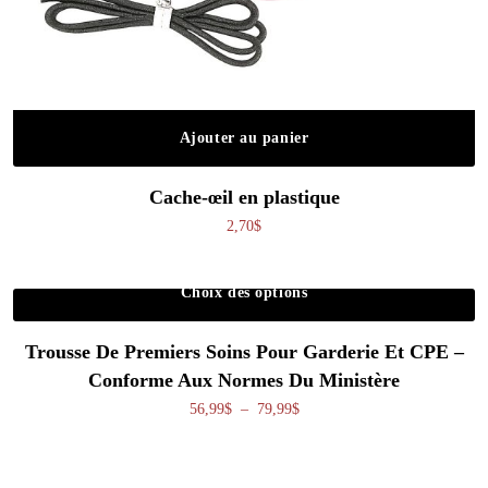
Ajouter au panier
Cache-œil en plastique
2,70
$
Choix des options
Ce produit a plusieurs variations. Les o
Trousse De Premiers Soins Pour Garderie Et CPE –
Conforme Aux Normes Du Ministère
Plage de prix : 56,99$ à 79,99
56,99
$
–
79,99
$