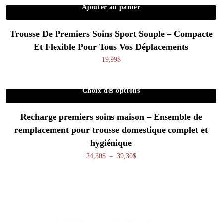
Ajouter au panier
Trousse De Premiers Soins Sport Souple – Compacte
Et Flexible Pour Tous Vos Déplacements
19,99
$
Choix des options
Ce produit a plusieurs variations. Les o
Recharge premiers soins maison – Ensemble de
remplacement pour trousse domestique complet et
hygiénique
Plage de prix : 24,30$ à 39,30
24,30
$
–
39,30
$