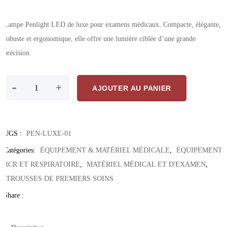
Lampe Penlight LED de luxe pour examens médicaux. Compacte, élégante,
robuste et ergonomique, elle offre une lumière ciblée d’une grande
précision.
quantité de Penlight Médical De Luxe – Lampe LED Précise Et Élég
-
+
AJOUTER AU PANIER
UGS :
PEN-LUXE-01
Catégories:
ÉQUIPEMENT & MATÉRIEL MÉDICALE
,
ÉQUIPEMENT
RCR ET RESPIRATOIRE
,
MATÉRIEL MÉDICAL ET D'EXAMEN
,
TROUSSES DE PREMIERS SOINS
Share :