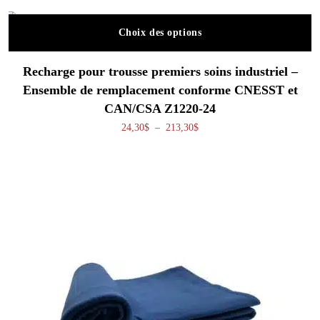
Choix des options
Ce produit a plusieurs variations. Les o
Recharge pour trousse premiers soins industriel –
Ensemble de remplacement conforme CNESST et
CAN/CSA Z1220-24
Plage de prix : 24,30$ à 213,
24,30
$
–
213,30
$