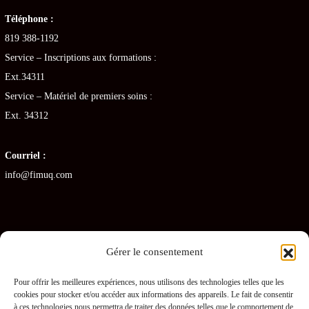
Téléphone :
819 388-1192
Service – Inscriptions aux formations :
Ext.34311
Service – Matériel de premiers soins :
Ext. 34312
Courriel :
info@fimuq.com
Gérer le consentement
Articles récents
Pour offrir les meilleures expériences, nous utilisons des technologies telles que les
cookies pour stocker et/ou accéder aux informations des appareils. Le fait de consentir
Combiner la RCR et la PDSB : une formation gagnante pour les CHSLD
à ces technologies nous permettra de traiter des données telles que le comportement de