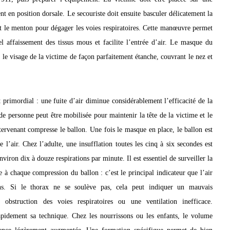
nt en position dorsale. Le secouriste doit ensuite basculer délicatement la
ant le menton pour dégager les voies respiratoires. Cette manœuvre permet
el affaissement des tissus mous et facilite l’entrée d’air. Le masque du
 le visage de la victime de façon parfaitement étanche, couvrant le nez et
t primordial : une fuite d’air diminue considérablement l’efficacité de la
de personne peut être mobilisée pour maintenir la tête de la victime et le
ervenant compresse le ballon. Une fois le masque en place, le ballon est
 l’air. Chez l’adulte, une insufflation toutes les cinq à six secondes est
ron dix à douze respirations par minute. Il est essentiel de surveiller la
e à chaque compression du ballon : c’est le principal indicateur que l’air
ons. Si le thorax ne se soulève pas, cela peut indiquer un mauvais
obstruction des voies respiratoires ou une ventilation inefficace.
rapidement sa technique. Chez les nourrissons ou les enfants, le volume
quence légèrement augmentée. Une formation spécifique permet de bien