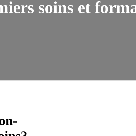
iers soins et form
lon-
oins?