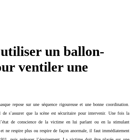
iliser un ballon-
ur ventiler une
-masque repose sur une séquence rigoureuse et une bonne coordination.
l de s’assurer que la scène est sécuritaire pour intervenir. Une fois la
r l’état de conscience de la victime en lui parlant ou en la stimulant
et ne respire plus ou respire de façon anormale, il faut immédiatement
 911, puis préparer l’équipement. La victime doit être placée sur une