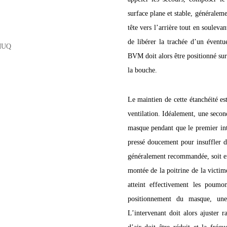
surface plane et stable, généraleme
tête vers l’arrière tout en soulev
de libérer la trachée d’un éventu
BVM doit alors être positionné sur
la bouche.
Le maintien de cette étanchéité es
ventilation. Idéalement, une secon
masque pendant que le premier int
pressé doucement pour insuffler de
généralement recommandée, soit envi
montée de la poitrine de la victim
atteint effectivement les poum
positionnement du masque, une 
L’intervenant doit alors ajuster 
d’air doit être réduit et la fré