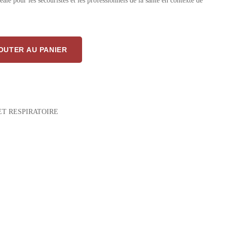
ale pour les secouristes et les professionnels de la santé en contexte de
our Pour Masque De Poche – Sécurité Respiratoire En Situation Critique
OUTER AU PANIER
T RESPIRATOIRE