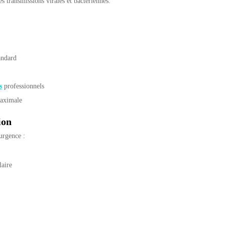
es transmissions virales et bactériennes.
andard
s
professionnels
maximale
ion
’urgence :
laire