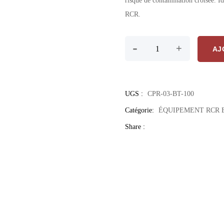
risque de contamination croisée. Idé
RCR.
quantité de Valve Anti-Ret
-
+
AJ
UGS :
CPR-03-BT-100
Catégorie:
ÉQUIPEMENT RCR E
Share :