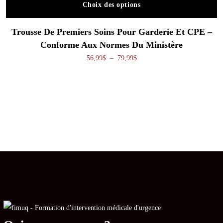
Choix des options
Ce produit a plusieurs variations. Les o
Trousse De Premiers Soins Pour Garderie Et CPE –
Conforme Aux Normes Du Ministère
Plage de prix : 56,99$ à 79,99
56,99
$
–
79,99
$