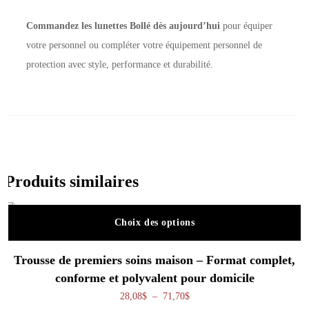
Commandez les lunettes Bollé dès aujourd’hui
pour équiper
votre personnel ou compléter votre équipement personnel de
protection avec style, performance et durabilité.
Produits similaires
Choix des options
Ce produit a plusieurs variations. Les o
Trousse de premiers soins maison – Format complet,
conforme et polyvalent pour domicile
Plage de prix : 28,08$ à 71,70
28,08
$
–
71,70
$