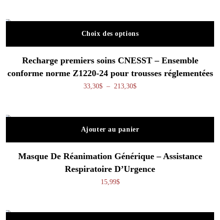
Choix des options
Ce produit a plusieurs variations. Les o
Recharge premiers soins CNESST – Ensemble
conforme norme Z1220-24 pour trousses réglementées
Plage de prix : 33,30$ à 213,
33,30
$
–
213,30
$
Ajouter au panier
Masque De Réanimation Générique – Assistance
Respiratoire D’Urgence
15,99
$