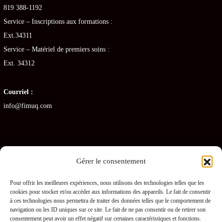
819 388-1192
Service – Inscriptions aux formations :
Ext.34311
Service – Matériel de premiers soins :
Ext. 34312
Courriel :
info@fimuq.com
Gérer le consentement
Articles récents
Pour offrir les meilleures expériences, nous utilisons des technologies telles que les
cookies pour stocker et/ou accéder aux informations des appareils. Le fait de consentir
Combiner la RCR et la PDSB : une formation gagnante pour les CHSLD
à ces technologies nous permettra de traiter des données telles que le comportement de
navigation ou les ID uniques sur ce site. Le fait de ne pas consentir ou de retirer son
Premiers soins en RPA : quelles sont les obligations pour les gestionnaires ?
consentement peut avoir un effet négatif sur certaines caractéristiques et fonctions.