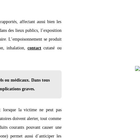
pportés, affectant aussi bien les
dans des lieux publics, l’exposition
taire. L’empoisonnement se produit
on, inhalation,
contact
cutané ou
els ou médicaux. Dans tous
omplications graves.
ut lorsque la victime ne peut pas
atoires doivent alerter, tout comme
uits courants pouvant causer une
bone) permet aussi d’anticiper les