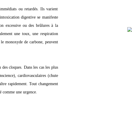
médiats ou retardés. Ils varient
intoxication digestive se manifeste
on excessive ou des brûlures à la
alement une toux, une respiration
me le monoxyde de carbone, peuvent
 des cloques. Dans les cas les plus
nscience), cardiovasculaires (chute
raître rapidement. Tout changement
ré comme une urgence.