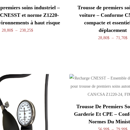
premiers soins industriel –
Trousse de premiers so
CNESST et norme Z1220-
voiture – Conforme 
vironnements à haut risque
compacte et essentie
déplacement
Plage de prix : 28,80$ à 238,25$
28,80
$
–
238,25
$
P
28,80
$
–
71,70
$
Trousse De Premiers So
Garderie Et CPE – Con
Normes Du Minist
P
56,99
$
–
79,99
$