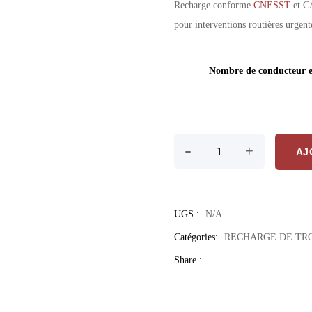
Recharge conforme
CNESST
et CA
pour interventions routières urgent
Nombre de conducteur e
quantité de Recharge CNE
-
+
AJ
UGS :
N/A
Catégories:
RECHARGE DE TR
Share :