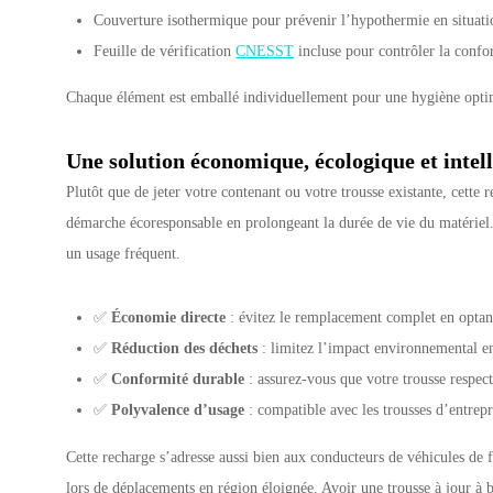
Couverture isothermique pour prévenir l’hypothermie en situati
Feuille de vérification
CNESST
incluse pour contrôler la confo
Chaque élément est emballé individuellement pour une hygiène optimal
Une solution économique, écologique et intel
Plutôt que de jeter votre contenant ou votre trousse existante, cette
démarche écoresponsable en prolongeant la durée de vie du matériel. I
un usage fréquent.
✅
Économie directe
: évitez le remplacement complet en opta
✅
Réduction des déchets
: limitez l’impact environnemental en
✅
Conformité durable
: assurez-vous que votre trousse respec
✅
Polyvalence d’usage
: compatible avec les trousses d’entrepr
Cette recharge s’adresse aussi bien aux conducteurs de véhicules de
lors de déplacements en région éloignée. Avoir une trousse à jour à b