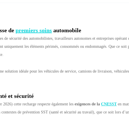
sse de
premiers soins
automobile
de sécurité des automobilistes, travailleurs autonomes et entreprises opérant d
ant uniquement les éléments périmés, consommés ou endommagés. Que ce soit p
te.
ne solution idéale pour les véhicules de service, camions de livraison, véhicule
té et sécurité
er 2026) cette recharge respecte également les
exigences de la
CNESST
en mat
contextes de prévention SST (santé et sécurité au travail), que ce soit lors d’u