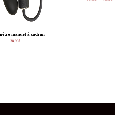
mètre manuel à cadran
38,99
$