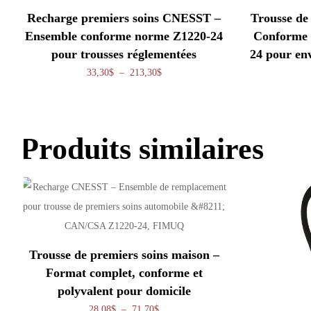
Recharge premiers soins CNESST –
Trousse de 
Ensemble conforme norme Z1220-24
Conforme 
pour trousses réglementées
24 pour en
Plage de prix : 33,30$ à 213,30$
33,30
$
–
213,30
$
Produits similaires
Trousse de premiers soins maison –
Format complet, conforme et
polyvalent pour domicile
Plage de prix : 28,08$ à 71,70$
28,08
$
–
71,70
$