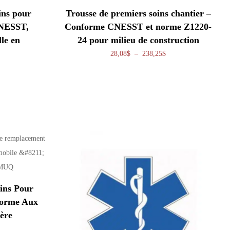
ins pour
Trousse de premiers soins chantier –
CNESST,
Conforme CNESST et norme Z1220-
lle en
24 pour milieu de construction
Plage de prix : 28,08
28,08
$
–
238,25
$
lage de prix : 28,80$ à 71,70$
ins Pour
forme Aux
ère
lage de prix : 56,99$ à 79,99$