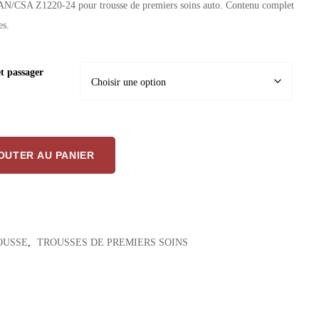
N/CSA Z1220-24 pour trousse de premiers soins auto. Contenu complet
es.
t passager
SST – Ensemble de remplacement pour trousse de premiers soins automobile
OUTER AU PANIER
OUSSE
,
TROUSSES DE PREMIERS SOINS