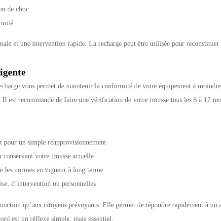
on de choc
rmité
e et une intervention rapide. La recharge peut être utilisée pour reconstituer 
ligente
 recharge vous permet de maintenir la conformité de votre équipement à moindre c
l est recommandé de faire une vérification de votre trousse tous les 6 à 12 moi
nt pour un simple réapprovisionnement
 conservant votre trousse actuelle
te les normes en vigueur à long terme
ise, d’intervention ou personnelles
 fonction qu’aux citoyens prévoyants. Elle permet de répondre rapidement à un
ord est un réflexe simple, mais essentiel.