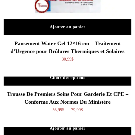
Ajouter au panier
Pansement Water-Gel 12×16 cm – Traitement
d’Urgence pour Brûlures Thermiques et Solaires
30,99
$
Choix des options
Ce produit a plusieurs variations. Les o
Trousse De Premiers Soins Pour Garderie Et CPE –
Conforme Aux Normes Du Ministère
Plage de prix : 56,99$ à 79,99
56,99
$
–
79,99
$
Ajouter au panier