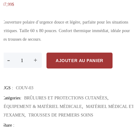
37,99
$
Couverture polaire d’urgence douce et légère, parfaite pour les situations
critiques. Taille 60 x 80 pouces. Confort thermique immédiat, idéale pour
les trousses de secours.
quantité de Couverture polaire bleue d’urgence – douce, légère et cha
-
+
AJOUTER AU PANIER
UGS :
COUV-03
Catégories:
BRÛLURES ET PROTECTIONS CUTANÉES
,
ÉQUIPEMENT & MATÉRIEL MÉDICALE
,
MATÉRIEL MÉDICAL ET
D'EXAMEN
,
TROUSSES DE PREMIERS SOINS
Share :