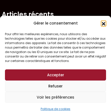
Articles récents
Gérer le consentement
Combiner la RCR et la PDSB : une formation gagnante pour
Pour offrir les meilleures expériences, nous utilisons des
les CHSLD
technologies telles que les cookies pour stocker et/ou accéder aux
informations des appareils. Le fait de consentir à ces technologies
Premiers soins en RPA : quelles sont les obligations pour les
nous permettra de traiter des données telles que le comportement
de navigation ou les ID uniques sur ce site. Le fait de ne pas
gestionnaires ?
consentir ou de retirer son consentement peut avoir un effet négatif
sur certaines caractéristiques et fonctions.
Prévenir les blessures chez les préposés – L’importance des
PDSB
Accepter
Où se procurer une trousse de naloxone gratuitement ?
Refuser
La naloxone : comment fonctionne-t-elle ?
Voir les préférences
0
Copyright 2025 FIMUQ Tout droits réservés
Politique de cookies