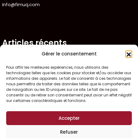
info@fimuq.com
Articles récents
Gérer le consentement
Combiner la RCR et la PDSB : une formation gagnante pour
Pour offrir les meilleures expériences, nous utilisons des
les CHSLD
technologies telles que les cookies pour stocker et/ou accéder aux
informations des appareils. Le fait de consentir à ces technologies
Premiers soins en RPA : quelles sont les obligations pour les
nous permettra de traiter des données telles que le comportement
de navigation ou les ID uniques sur ce site. Le fait de ne pas
gestionnaires ?
consentir ou de retirer son consentement peut avoir un effet négatif
sur certaines caractéristiques et fonctions.
Prévenir les blessures chez les préposés – L’importance des
PDSB
Accepter
Où se procurer une trousse de naloxone gratuitement ?
Refuser