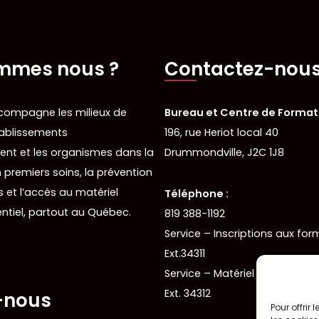
mmes nous ?
Contactez-nou
ompagne les milieux de
Bureau et Centre de Formati
établissements
196, rue Heriot local 40
nt et les organismes dans la
Drummondville, J2C 1J8
 premiers soins, la prévention
 et l’accès au matériel
Téléphone :
ntiel, partout au Québec.
819 388-1192
Service – Inscriptions aux for
Ext.34311
Service – Matériel de premiers
Ext. 34312
-nous
Pour offrir