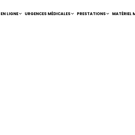
EN LIGNE
URGENCES MÉDICALES
PRESTATIONS
MATÉRIEL 
rer une urg