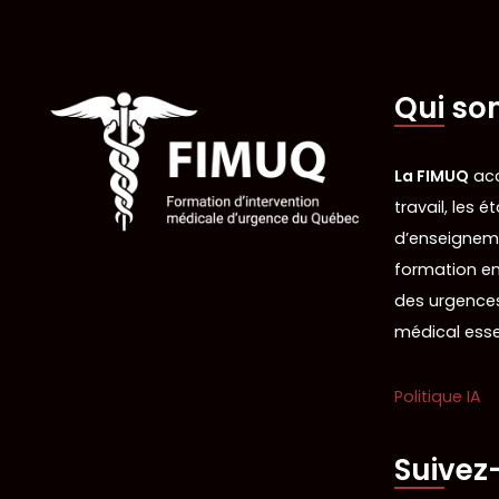
Qui so
La FIMUQ
acc
travail, les 
d’enseigneme
formation en
des urgences
médical esse
Politique IA
Suivez