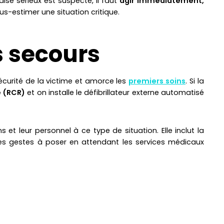
ise sérieux est suspecté, il faut
agir immédiatement,
us-estimer une situation critique.
s secours
écurité de la victime et amorce les
premiers soins
. Si la
e (RCR)
et on installe le défibrillateur externe automatisé
t leur personnel à ce type de situation. Elle inclut la
t les gestes à poser en attendant les services médicaux