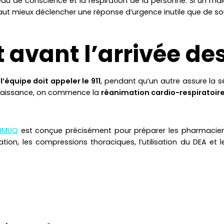
eau de conscience et la respiration de la personne. Si un mala
l vaut mieux déclencher une réponse d’urgence inutile que de so
 avant l’arrivée de
équipe doit appeler le 911
, pendant qu’un autre assure la s
nnaissance, on commence la
réanimation cardio-respiratoir
FIMUQ
est conçue précisément pour préparer les pharmaciens e
ation, les compressions thoraciques, l’utilisation du DEA e