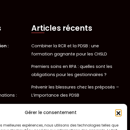
s
Articles récents
on :
Combiner la RCR et la PDSB : une
formation gagnante pour les CHSLD
Premiers soins en RPA : quelles sont les
obligations pour les gestionnaires ?
Prévenir les blessures chez les préposés –
mations :
L’importance des PDSB
Où se procurer une trousse de naloxone
 soins :
Gérer le consentement
gratuitement ?
 les meilleures expériences, nous utilisons des technologies telles que
La naloxone : comment fonctionne-t-elle