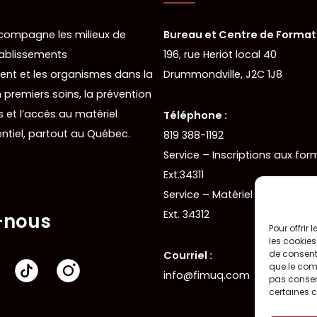
ompagne les milieux de
Bureau et Centre de Formati
établissements
196, rue Heriot local 40
nt et les organismes dans la
Drummondville, J2C 1J8
 premiers soins, la prévention
 et l’accès au matériel
Téléphone :
ntiel, partout au Québec.
819 388-1192
Service – Inscriptions aux for
Ext.34311
Service – Matériel de premiers
Ext. 34312
-nous
Pour offrir
les cookies
de consenti
Courriel :
que le comp
info@fimuq.com
pas consent
certaines c