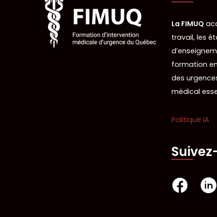
La FIMUQ
acc
travail, les 
d’enseigneme
formation en
des urgences
médical esse
Politique IA
Suivez