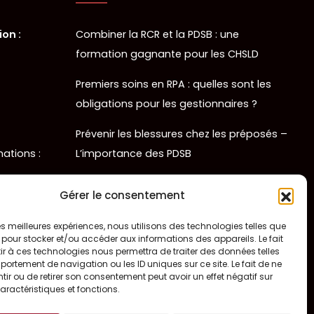
on :
Combiner la RCR et la PDSB : une
formation gagnante pour les CHSLD
Premiers soins en RPA : quelles sont les
obligations pour les gestionnaires ?
Prévenir les blessures chez les préposés –
mations :
L’importance des PDSB
Où se procurer une trousse de naloxone
 soins :
Gérer le consentement
gratuitement ?
 les meilleures expériences, nous utilisons des technologies telles que
La naloxone : comment fonctionne-t-elle
 pour stocker et/ou accéder aux informations des appareils. Le fait
r à ces technologies nous permettra de traiter des données telles
?
ortement de navigation ou les ID uniques sur ce site. Le fait de ne
ir ou de retirer son consentement peut avoir un effet négatif sur
aractéristiques et fonctions.