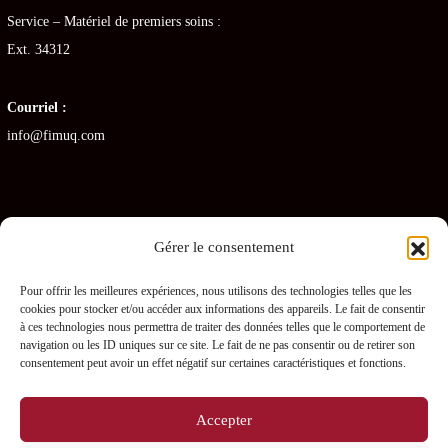
Service – Matériel de premiers soins :
Ext. 34312
Courriel :
info@fimuq.com
Gérer le consentement
Articles récents
Pour offrir les meilleures expériences, nous utilisons des technologies telles que les
cookies pour stocker et/ou accéder aux informations des appareils. Le fait de consentir
Combiner la RCR et la PDSB : une formation gagnante pour les CHSLD
à ces technologies nous permettra de traiter des données telles que le comportement de
navigation ou les ID uniques sur ce site. Le fait de ne pas consentir ou de retirer son
Premiers soins en RPA : quelles sont les obligations pour les gestionnaires ?
consentement peut avoir un effet négatif sur certaines caractéristiques et fonctions.
Prévenir les blessures chez les préposés – L’importance des PDSB
Accepter