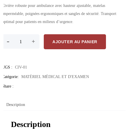
Civière robuste pour ambulance avec hauteur ajustable, matelas
imperméable, poignées ergonomiques et sangles de sécurité. Transport
optimal pour patients en milieux d’urgence.
quantité de Civière pour ambulance – Transport sécurisé et ergonomiq
-
+
AJOUTER AU PANIER
UGS :
CIV-01
Catégorie:
MATÉRIEL MÉDICAL ET D'EXAMEN
Share :
Description
Description