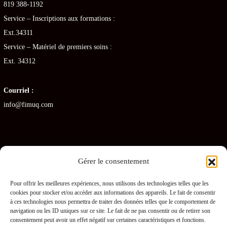
819 388-1192
Service – Inscriptions aux formations :
Ext.34311
Service – Matériel de premiers soins :
Ext. 34312
Courriel :
info@fimuq.com
Gérer le consentement
Articles récents
Pour offrir les meilleures expériences, nous utilisons des technologies telles que les
cookies pour stocker et/ou accéder aux informations des appareils. Le fait de consentir
Combiner la RCR et la PDSB : une formation gagnante pour les CHSLD
à ces technologies nous permettra de traiter des données telles que le comportement de
navigation ou les ID uniques sur ce site. Le fait de ne pas consentir ou de retirer son
Premiers soins en RPA : quelles sont les obligations pour les gestionnaires ?
consentement peut avoir un effet négatif sur certaines caractéristiques et fonctions.