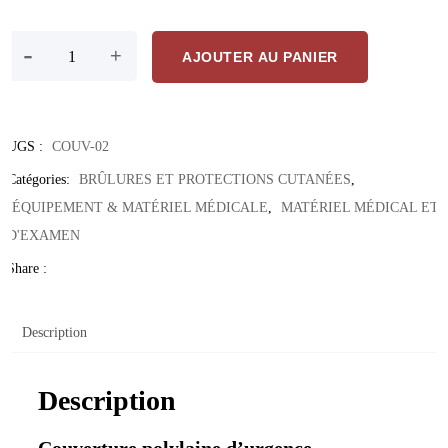
quantité de Couverture d’urgence polylaine – 70% laine, résistante et 
-
+
AJOUTER AU PANIER
UGS :
COUV-02
Catégories:
BRÛLURES ET PROTECTIONS CUTANÉES
,
ÉQUIPEMENT & MATÉRIEL MÉDICALE
,
MATÉRIEL MÉDICAL ET
D'EXAMEN
Share :
Description
Description
Couverture polylaine d’urgence –