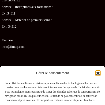
819 388-1192
Service – Inscriptions aux formations :
Ext.34311
Service – Matériel de premiers soins :
Ext. 34312
Courriel :
info@fimuq.com
Gérer le consentement
Articles récents
Pour offrir les meilleures expériences, nous utilisons des technologies telles que les
cookies pour stocker et/ou accéder aux informations des appareils. Le fait de consentir
Combiner la RCR et la PDSB : une formation gagnante pour les CHSLD
à ces technologies nous permettra de traiter des données telles que le comportement de
navigation ou les ID uniques sur ce site. Le fait de ne pas consentir ou de retirer son
Premiers soins en RPA : quelles sont les obligations pour les gestionnaires ?
consentement peut avoir un effet négatif sur certaines caractéristiques et fonctions.