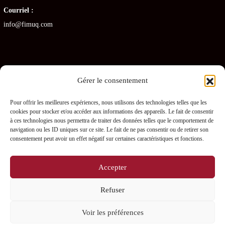
Courriel :
info@fimuq.com
Gérer le consentement
Articles récents
Pour offrir les meilleures expériences, nous utilisons des technologies telles que les
cookies pour stocker et/ou accéder aux informations des appareils. Le fait de consentir
Combiner la RCR et la PDSB : une formation gagnante pour les CHSLD
à ces technologies nous permettra de traiter des données telles que le comportement de
navigation ou les ID uniques sur ce site. Le fait de ne pas consentir ou de retirer son
Premiers soins en RPA : quelles sont les obligations pour les gestionnaires ?
consentement peut avoir un effet négatif sur certaines caractéristiques et fonctions.
Prévenir les blessures chez les préposés – L’importance des PDSB
Accepter
Où se procurer une trousse de naloxone gratuitement ?
Refuser
La naloxone : comment fonctionne-t-elle ?
Voir les préférences
0