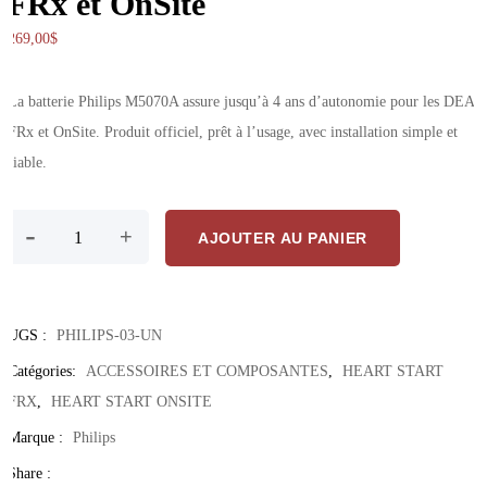
FRx et OnSite
269,00
$
La batterie Philips M5070A assure jusqu’à 4 ans d’autonomie pour les DEA
FRx et OnSite. Produit officiel, prêt à l’usage, avec installation simple et
fiable.
quantité de Batterie Philips M5070A – Recharge officielle pour DEA
-
+
AJOUTER AU PANIER
UGS :
PHILIPS-03-UN
Catégories:
ACCESSOIRES ET COMPOSANTES
,
HEART START
FRX
,
HEART START ONSITE
Marque :
Philips
Share :