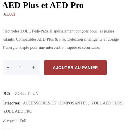
AED Plus et AED Pro
161,00
$
Électrodes ZOLL Pedi-Padz II spécialement conçues pour les jeunes
enfants. Compatibles AED Plus & Pro. Détection intelligente et dosage
d’énergie adapté pour une intervention rapide et sécuritaire.
quantité de ZOLL Pedi-Padz II – Électrodes Pédiatriques Pour Déte
-
+
AJOUTER AU PANIER
UGS :
ZOLL-11-UN
Catégories:
ACCESSOIRES ET COMPOSANTES
,
ZOLL AED PLUS
,
ZOLL AED PRO
Marque :
Zoll