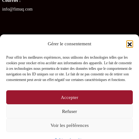
Courriel :
info@fimuq.com
Gérer le consentement
Articles récents
Pour offrir les meilleures expériences, nous utilisons des technologies telles que les
cookies pour stocker et/ou accéder aux informations des appareils. Le fait de consentir
Combiner la RCR et la PDSB : une formation gagnante pour les CHSLD
à ces technologies nous permettra de traiter des données telles que le comportement de
navigation ou les ID uniques sur ce site. Le fait de ne pas consentir ou de retirer son
Premiers soins en RPA : quelles sont les obligations pour les gestionnaires ?
consentement peut avoir un effet négatif sur certaines caractéristiques et fonctions.
Prévenir les blessures chez les préposés – L’importance des PDSB
Accepter
Où se procurer une trousse de naloxone gratuitement ?
Refuser
La naloxone : comment fonctionne-t-elle ?
Voir les préférences
0