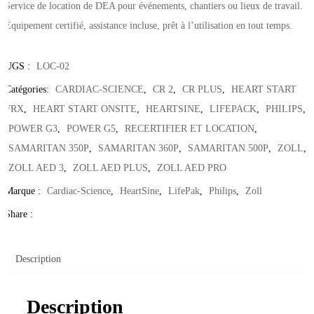
Service de location de DEA pour événements, chantiers ou lieux de travail.
Équipement certifié, assistance incluse, prêt à l’utilisation en tout temps.
UGS :
LOC-02
Catégories:
CARDIAC-SCIENCE
,
CR 2
,
CR PLUS
,
HEART START
FRX
,
HEART START ONSITE
,
HEARTSINE
,
LIFEPACK
,
PHILIPS
,
POWER G3
,
POWER G5
,
RECERTIFIER ET LOCATION
,
SAMARITAN 350P
,
SAMARITAN 360P
,
SAMARITAN 500P
,
ZOLL
,
ZOLL AED 3
,
ZOLL AED PLUS
,
ZOLL AED PRO
Marque :
Cardiac-Science
,
HeartSine
,
LifePak
,
Philips
,
Zoll
Share :
Description
Description