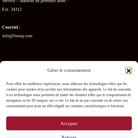
Service – Matériel de premiers soins :
Ext. 34312
Courriel :
info@fimuq.com
Gérer le consentement
Articles récents
Pour offrir les meilleures expériences, nous utilisons des technologies telles que les
cookies pour stocker et/ou accéder aux informations des appareils. Le fait de consentir
Combiner la RCR et la PDSB : une formation gagnante pour les CHSLD
à ces technologies nous permettra de traiter des données telles que le comportement de
navigation ou les ID uniques sur ce site. Le fait de ne pas consentir ou de retirer son
Premiers soins en RPA : quelles sont les obligations pour les gestionnaires ?
consentement peut avoir un effet négatif sur certaines caractéristiques et fonctions.
Prévenir les blessures chez les préposés – L’importance des PDSB
Accepter
Où se procurer une trousse de naloxone gratuitement ?
Refuser