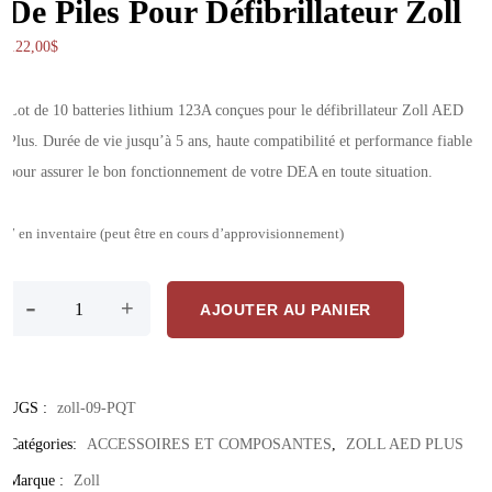
De Piles Pour Défibrillateur Zoll
122,00
$
Lot de 10 batteries lithium 123A conçues pour le défibrillateur Zoll AED
Plus. Durée de vie jusqu’à 5 ans, haute compatibilité et performance fiable
pour assurer le bon fonctionnement de votre DEA en toute situation.
7 en inventaire (peut être en cours d’approvisionnement)
quantité de Batterie Lithium AED Plus – Lot De Piles Pour Défibrilla
-
+
AJOUTER AU PANIER
UGS :
zoll-09-PQT
Catégories:
ACCESSOIRES ET COMPOSANTES
,
ZOLL AED PLUS
Marque :
Zoll