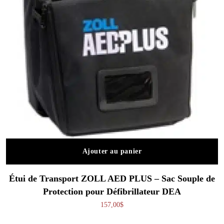
Ajouter au panier
Étui de Transport ZOLL AED PLUS – Sac Souple de
Protection pour Défibrillateur DEA
157,00
$