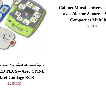
Cabinet Mural Universe
avec Alarme Sonore – S
Compact et Multili
225,00
$
lateur Semi-Automatique
ED PLUS – Avec CPR-D
dz et Guidage RCR
2.265,00
$