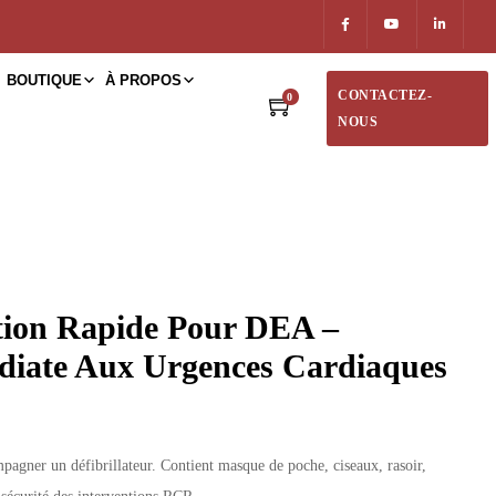
BOUTIQUE
À PROPOS
CONTACTEZ-
0
NOUS
tion Rapide Pour DEA –
diate Aux Urgences Cardiaques
agner un défibrillateur. Contient masque de poche, ciseaux, rasoir,