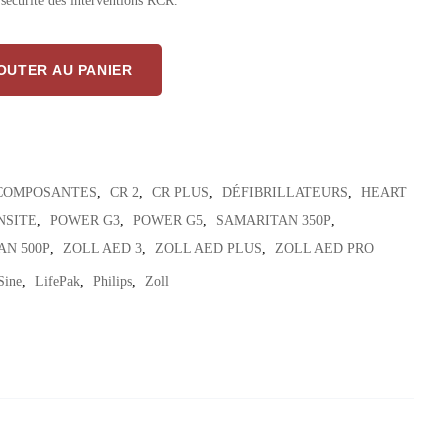
a sécurité des interventions RCR.
ntion Rapide Pour DEA – Réaction Immédiate Aux Urgences Cardiaques
OUTER AU PANIER
 COMPOSANTES
,
CR 2
,
CR PLUS
,
DÉFIBRILLATEURS
,
HEART
NSITE
,
POWER G3
,
POWER G5
,
SAMARITAN 350P
,
AN 500P
,
ZOLL AED 3
,
ZOLL AED PLUS
,
ZOLL AED PRO
Sine
,
LifePak
,
Philips
,
Zoll