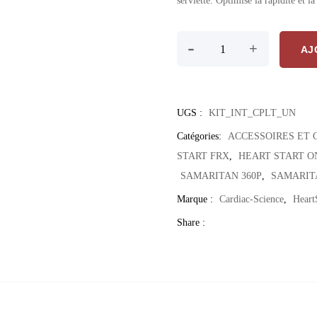
serviette. Optimise la rapidité et l
quantité de Kit D’Interve
-
+
AJ
UGS :
KIT_INT_CPLT_UN
Catégories:
ACCESSOIRES ET
START FRX
,
HEART START O
SAMARITAN 360P
,
SAMARIT
Marque :
Cardiac-Science
,
Heart
Share :