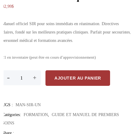
32,99
$
Manuel officiel SIR pour soins immédiats en réanimation. Directives
claires, fondé sur les meilleures pratiques cliniques. Parfait pour secouristes,
personnel médical et formations avancées.
21 en inventaire (peut être en cours d’approvisionnement)
quantité de Manuel SIR – Soins Immédiats En Réanimation Pour Inter
-
+
AJOUTER AU PANIER
UGS :
MAN-SIR-UN
Catégories:
FORMATION
,
GUIDE ET MANUEL DE PREMIERS
SOINS
Share :