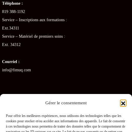
Téléphone :
819 388-1192
Service – Inscriptions aux formations :
Ext.34311
Service – Matériel de premiers soins :
Ext. 34312
Courriel :
info@fimuq.com
Gérer le consentement
Articles récents
Pour offrir les meilleures expériences, nous utilisons des technologies telles que les
cookies pour stocker et/ou accéder aux informations des appareils. Le fait de consentir
Combiner la RCR et la PDSB : une formation gagnante pour les CHSLD
à ces technologies nous permettra de traiter des données telles que le comportement de
navigation ou les ID uniques sur ce site. Le fait de ne pas consentir ou de retirer son