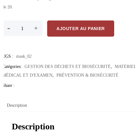
de 20.
quantité de Masque KN-95 – Filtration Respiratoire Haute Efficacité
-
+
AJOUTER AU PANIER
UGS :
mask_02
Catégories:
GESTION DES DÉCHETS ET BIOSÉCURITÉ
,
MATÉRIEL
MÉDICAL ET D'EXAMEN
,
PRÉVENTION & BIOSÉCURITÉ
Share :
Description
Description