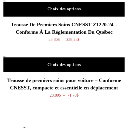
Choix des options
Ce produit a plusieurs variations. Les o
Trousse De Premiers Soins CNESST Z1220-24 –
Conforme À La Réglementation Du Québec
Plage de prix : 28,80$ à 238,
28,80
$
–
238,25
$
Choix des options
Ce produit a plusieurs variations. Les o
Trousse de premiers soins pour voiture – Conforme
CNESST, compacte et essentielle en déplacement
Plage de prix : 28,80$ à 71,70
28,80
$
–
71,70
$