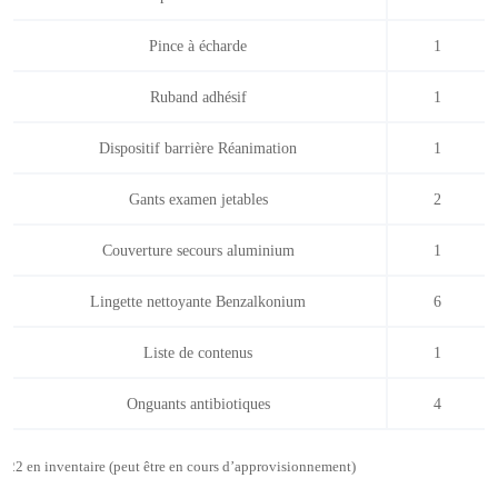
Pince à écharde
1
Ruband adhésif
1
Dispositif barrière Réanimation
1
Gants examen jetables
2
Couverture secours aluminium
1
Lingette nettoyante Benzalkonium
6
Liste de contenus
1
Onguants antibiotiques
4
22 en inventaire (peut être en cours d’approvisionnement)