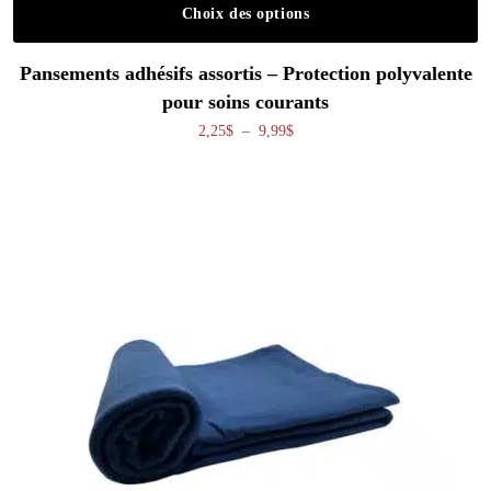
Choix des options
Ce produit a plusieurs variations. Les o
Pansements adhésifs assortis – Protection polyvalente
pour soins courants
Plage de prix : 2,25$ à 9,99$
2,25
$
–
9,99
$