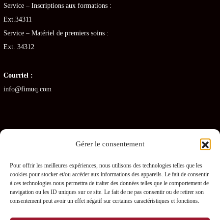
Service – Inscriptions aux formations :
Ext.34311
Service – Matériel de premiers soins :
Ext. 34312
Courriel :
info@fimuq.com
Gérer le consentement
Articles récents
Pour offrir les meilleures expériences, nous utilisons des technologies telles que les
cookies pour stocker et/ou accéder aux informations des appareils. Le fait de consentir
Combiner la RCR et la PDSB : une formation gagnante pour les CHSLD
à ces technologies nous permettra de traiter des données telles que le comportement de
navigation ou les ID uniques sur ce site. Le fait de ne pas consentir ou de retirer son
Premiers soins en RPA : quelles sont les obligations pour les gestionnaires ?
consentement peut avoir un effet négatif sur certaines caractéristiques et fonctions.