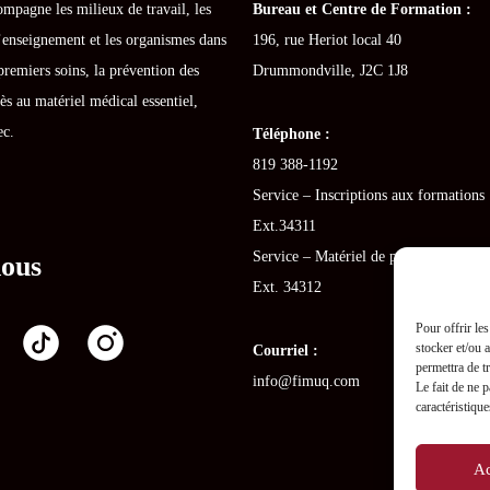
mpagne les milieux de travail, les
Bureau et Centre de Formation :
’enseignement et les organismes dans
196, rue Heriot local 40
premiers soins, la prévention des
Drummondville, J2C 1J8
ès au matériel médical essentiel,
ec.
Téléphone :
819 388-1192
Service – Inscriptions aux formations 
Ext.34311
Service – Matériel de premiers soins :
nous
Ext. 34312
Pour offrir le
stocker et/ou 
Courriel :
permettra de t
info@fimuq.com
Le fait de ne 
caractéristique
Ac