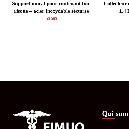
Support mural pour contenant bio-
Collecteur 
risque – acier inoxydable sécurisé
1.4 
56,56
$
Qui som