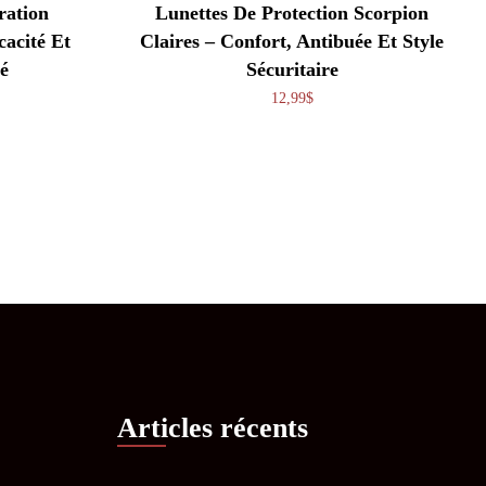
ration
Lunettes De Protection Scorpion
cacité Et
Claires – Confort, Antibuée Et Style
é
Sécuritaire
12,99
$
Articles récents