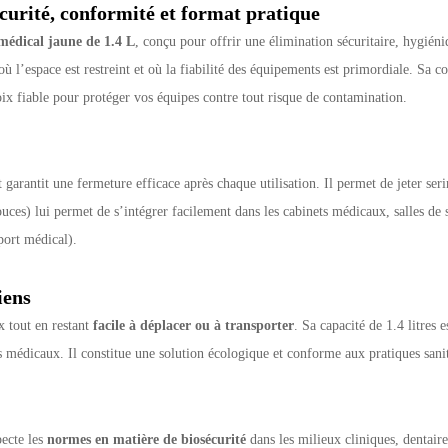
curité, conformité et format pratique
-médical jaune de 1.4 L
, conçu pour offrir une élimination sécuritaire, hygié
 l’espace est restreint et où la fiabilité des équipements est primordiale. Sa 
ix fiable pour protéger vos équipes contre tout risque de contamination.
t garantit une fermeture efficace après chaque utilisation. Il permet de jeter se
s) lui permet de s’intégrer facilement dans les cabinets médicaux, salles de so
sport médical).
iens
x tout en restant
facile à déplacer ou à transporter
. Sa capacité de 1.4 litres 
 médicaux. Il constitue une solution écologique et conforme aux pratiques sanit
pecte les
normes en matière de biosécurité
dans les milieux cliniques, dentaire