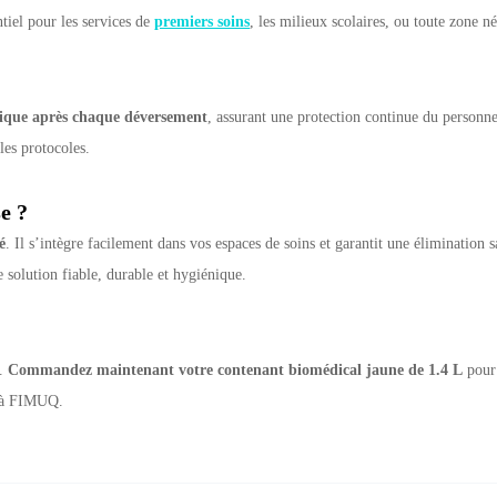
ntiel pour les services de
premiers soins
, les milieux scolaires, ou toute zone n
ique après chaque déversement
, assurant une protection continue du personne
 les protocoles.
e ?
é
. Il s’intègre facilement dans vos espaces de soins et garantit une élimination
e solution fiable, durable et hygiénique.
e.
Commandez maintenant votre contenant biomédical jaune de 1.4 L
pour 
ce à FIMUQ.