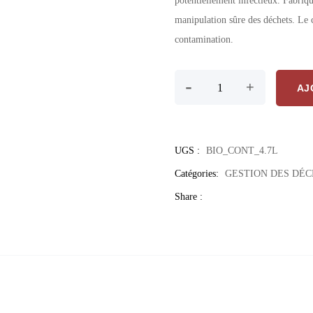
potentiellement infectieux. Fabriqué
manipulation sûre des déchets. Le c
contamination.
quantité de Collecteur déch
-
+
AJ
UGS :
BIO_CONT_4.7L
Catégories:
GESTION DES DÉC
Share :