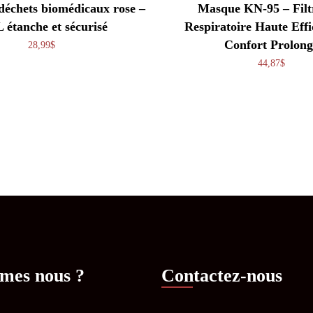
déchets biomédicaux rose –
Masque KN-95 – Filt
L étanche et sécurisé
Respiratoire Haute Effi
Confort Prolong
28,99
$
44,87
$
mes nous ?
Contactez-nous