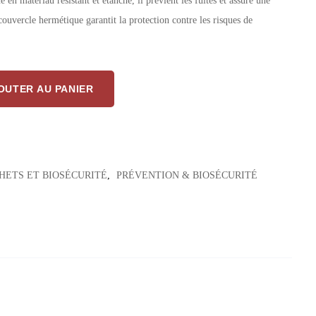
 en matériau résistant et étanche, il prévient les fuites et assure une
ouvercle hermétique garantit la protection contre les risques de
ets biomédicaux jaune – 1.4 L étanche et sécurisé
OUTER AU PANIER
HETS ET BIOSÉCURITÉ
,
PRÉVENTION & BIOSÉCURITÉ