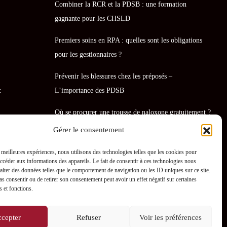
Combiner la RCR et la PDSB : une formation
gagnante pour les CHSLD
Premiers soins en RPA : quelles sont les obligations
pour les gestionnaires ?
Prévenir les blessures chez les préposés –
:
L’importance des PDSB
Où se procurer une trousse de naloxone gratuitement ?
Gérer le consentement
La naloxone : comment fonctionne-t-elle ?
s meilleures expériences, nous utilisons des technologies telles que les cookies pour
accéder aux informations des appareils. Le fait de consentir à ces technologies nous
raiter des données telles que le comportement de navigation ou les ID uniques sur ce site.
pas consentir ou de retirer son consentement peut avoir un effet négatif sur certaines
s et fonctions.
cepter
Refuser
Voir les préférences
0