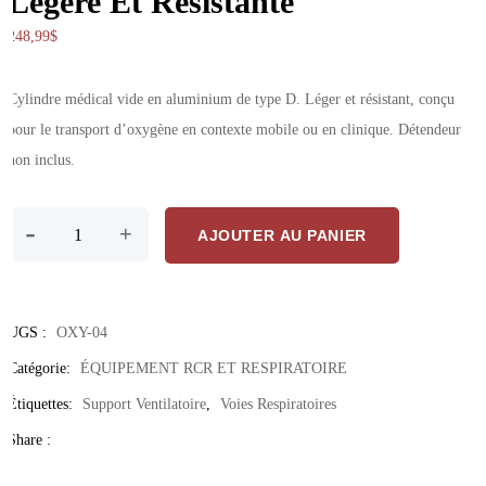
Légère Et Résistante
248,99
$
Cylindre médical vide en aluminium de type D. Léger et résistant, conçu
pour le transport d’oxygène en contexte mobile ou en clinique. Détendeur
non inclus.
quantité de Cylindre D’Oxygène 100% Type D – Réserve Médicale Vid
-
+
AJOUTER AU PANIER
UGS :
OXY-04
Catégorie:
ÉQUIPEMENT RCR ET RESPIRATOIRE
Étiquettes:
Support Ventilatoire
,
Voies Respiratoires
Share :