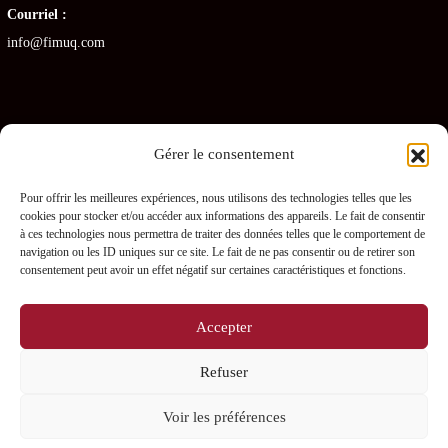
Courriel :
info@fimuq.com
Gérer le consentement
Articles récents
Pour offrir les meilleures expériences, nous utilisons des technologies telles que les
cookies pour stocker et/ou accéder aux informations des appareils. Le fait de consentir
Combiner la RCR et la PDSB : une formation gagnante pour les CHSLD
à ces technologies nous permettra de traiter des données telles que le comportement de
navigation ou les ID uniques sur ce site. Le fait de ne pas consentir ou de retirer son
Premiers soins en RPA : quelles sont les obligations pour les gestionnaires ?
consentement peut avoir un effet négatif sur certaines caractéristiques et fonctions.
Prévenir les blessures chez les préposés – L’importance des PDSB
Accepter
Où se procurer une trousse de naloxone gratuitement ?
Refuser
La naloxone : comment fonctionne-t-elle ?
Voir les préférences
0