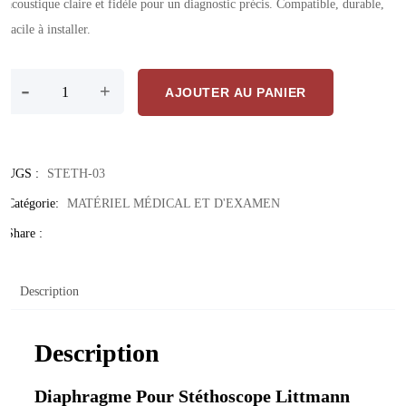
acoustique claire et fidèle pour un diagnostic précis. Compatible, durable,
facile à installer.
quantité de Diaphragme Pour Stéthoscope Littmann Classic II – Acce
-
+
AJOUTER AU PANIER
UGS :
STETH-03
Catégorie:
MATÉRIEL MÉDICAL ET D'EXAMEN
Share :
Description
Description
Diaphragme Pour Stéthoscope Littmann