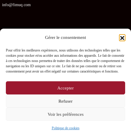
info@fimuq.com
Gérer le consentement
Articles récents
Pour offrir les meilleures expériences, nous utilisons des technologies telles que les
cookies pour stocker et/ou accéder aux informations des appareils. Le fait de consentir
Combiner la RCR et la PDSB : une formation gagnante pour les CHSLD
à ces technologies nous permettra de traiter des données telles que le comportement de
navigation ou les ID uniques sur ce site. Le fait de ne pas consentir ou de retirer son
Premiers soins en RPA : quelles sont les obligations pour les gestionnaires ?
consentement peut avoir un effet négatif sur certaines caractéristiques et fonctions.
Prévenir les blessures chez les préposés – L’importance des PDSB
Accepter
Où se procurer une trousse de naloxone gratuitement ?
Refuser
La naloxone : comment fonctionne-t-elle ?
Voir les préférences
0
Copyright 2025 FIMUQ Tout droits réservés
Politique de cookies