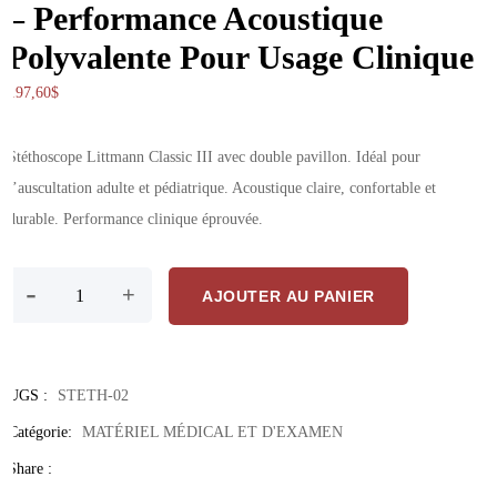
– Performance Acoustique
Polyvalente Pour Usage Clinique
197,60
$
Stéthoscope Littmann Classic III avec double pavillon. Idéal pour
l’auscultation adulte et pédiatrique. Acoustique claire, confortable et
durable. Performance clinique éprouvée.
quantité de Stéthoscope Littmann Classic III – Performance Acoustiq
-
+
AJOUTER AU PANIER
UGS :
STETH-02
Catégorie:
MATÉRIEL MÉDICAL ET D'EXAMEN
Share :