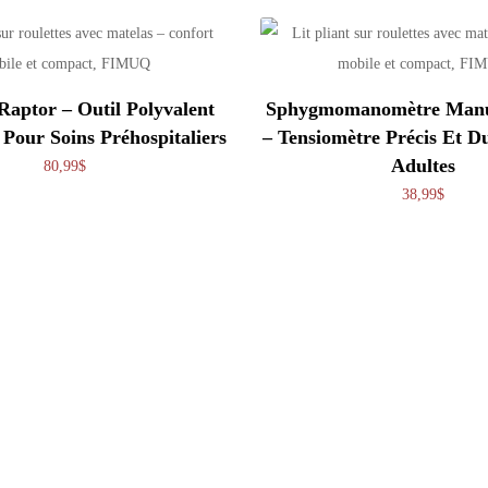
Raptor – Outil Polyvalent
Sphygmomanomètre Manue
Pour Soins Préhospitaliers
– Tensiomètre Précis Et D
Adultes
80,99
$
38,99
$