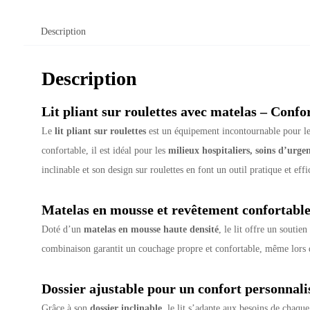
Description
Description
Lit pliant sur roulettes avec matelas – Conf
Le
lit pliant sur roulettes
est un équipement incontournable pour les 
confortable, il est idéal pour les
milieux hospitaliers, soins d’ur
inclinable et son design sur roulettes en font un outil pratique et e
Matelas en mousse et revêtement confortabl
Doté d’un
matelas en mousse haute densité
, le lit offre un souti
combinaison garantit un couchage propre et confortable, même lors 
Dossier ajustable pour un confort personnali
Grâce à son
dossier inclinable
, le lit s’adapte aux besoins de chaque