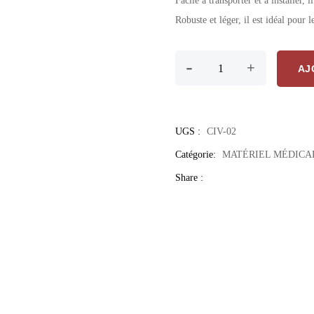
Facile à transporter et à installer, 
Robuste et léger, il est idéal pour l
quantité de Lit pliant sur 
-
+
AJ
UGS :
CIV-02
Catégorie:
MATÉRIEL MÉDICA
Share :