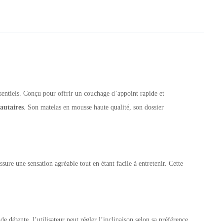
ssentiels. Conçu pour offrir un couchage d’appoint rapide et
autaires
. Son matelas en mousse haute qualité, son dossier
ssure une sensation agréable tout en étant facile à entretenir. Cette
e détente, l’utilisateur peut régler l’inclinaison selon sa préférence.