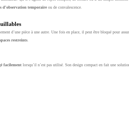
ns d’observation temporaire
ou de convalescence.
uillables
cilement d’une pièce à une autre. Une fois en place, il peut être bloqué pour ass
spaces restreints
.
gé facilement
lorsqu’il n’est pas utilisé. Son design compact en fait une solutio