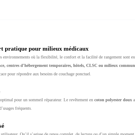
ort pratique pour milieux médicaux
environnements où la flexibilité, le confort et la facilité de rangement sont e
gence, centres d’hébergement temporaires, hôtels, CLSC ou milieux commun
fficace pour répondre aux besoins de couchage ponctuel.
e
en optimal pour un sommeil réparateur. Le revêtement en
coton polyester doux
a
d’usages fréquents.
sé
 utilisateur. Qu’il s’agisse de repos complet, de lecture ou d’un simple moment d