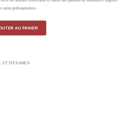
il offre un soutien confortable et stable aux patients en situation d’urgence.
es soins préhospitaliers.
roulettes avec matelas – confort mobile et compact
OUTER AU PANIER
L ET D'EXAMEN