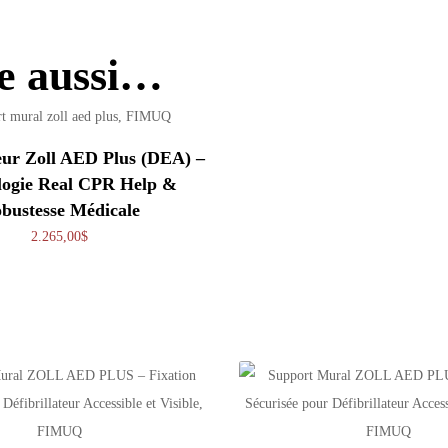
re aussi…
teur Zoll AED Plus (DEA) –
logie Real CPR Help &
bustesse Médicale
2.265,00
$