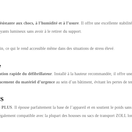
ésistante aux chocs, à l’humidité et à l’usure
. Il offre une excellente stabil
ants lumineux sans avoir à le retirer du support.
, ce qui le rend accessible même dans des situations de stress élevé.
e
isation rapide du défibrillateur
. Installé à la hauteur recommandée, il offre un
lacement du matériel d’urgence
au sein d’un bâtiment, évitant les pertes de te
US
D PLUS
. Il épouse parfaitement la base de l’appareil et en soutient le poids sa
t également compatible avec la plupart des housses ou sacs de transport ZOLL lors