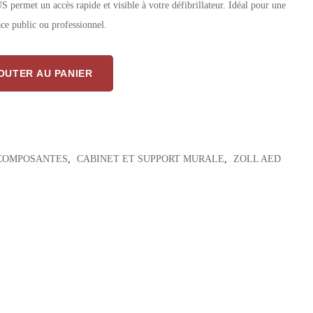
rmet un accès rapide et visible à votre défibrillateur. Idéal pour une
ace public ou professionnel.
 ZOLL AED PLUS – Fixation Sécurisée pour Défibrillateur Accessible et Visib
OUTER AU PANIER
 COMPOSANTES
,
CABINET ET SUPPORT MURALE
,
ZOLL AED