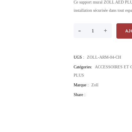
Ce support mural ZOLL AED PLUS pe
installation sécurisée dans tout esp
quantité de Support Mural
-
+
AJ
UGS :
ZOLL-ARM-04-CH
Catégories:
ACCESSOIRES ET
PLUS
Marque :
Zoll
Share :