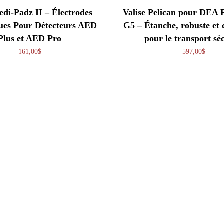
di-Padz II – Électrodes
Valise Pelican pour DEA 
ques Pour Détecteurs AED
G5 – Étanche, robuste et
Plus et AED Pro
pour le transport sé
161,00
$
597,00
$