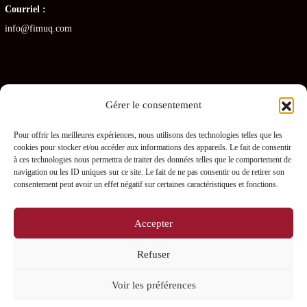
Courriel :
info@fimuq.com
Gérer le consentement
Articles récents
Pour offrir les meilleures expériences, nous utilisons des technologies telles que les
cookies pour stocker et/ou accéder aux informations des appareils. Le fait de consentir
Combiner la RCR et la PDSB : une formation gagnante pour les CHSLD
à ces technologies nous permettra de traiter des données telles que le comportement de
navigation ou les ID uniques sur ce site. Le fait de ne pas consentir ou de retirer son
Premiers soins en RPA : quelles sont les obligations pour les gestionnaires ?
consentement peut avoir un effet négatif sur certaines caractéristiques et fonctions.
Prévenir les blessures chez les préposés – L’importance des PDSB
Accepter
Où se procurer une trousse de naloxone gratuitement ?
Refuser
La naloxone : comment fonctionne-t-elle ?
Voir les préférences
0