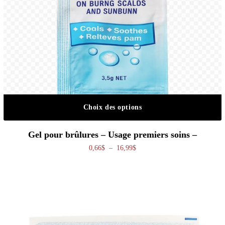
Choix des options
Ce produit a plusieurs variations. Les o
Gel pour brûlures – Usage premiers soins –
Plage de prix : 0,66$ à 16,99$
0,66
$
–
16,99
$