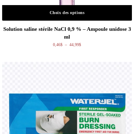
Choix des options
Ce produit a plusieurs variations. Les o
Solution saline stérile NaCl 0,9 % – Ampoule unidose 3
ml
Plage de prix : 0,46$ à 44,99$
0,46
$
–
44,99
$