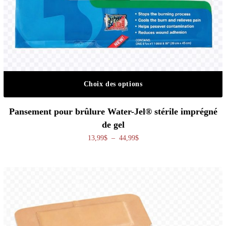
Choix des options
Ce produit a plusieurs variations. Les o
Pansement pour brûlure Water-Jel® stérile imprégné
de gel
Plage de prix : 13,99$ à 44,99
13,99
$
–
44,99
$