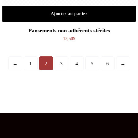
Ajouter au panier
Pansements non adhérents stériles
13,50
$
←
1
2
3
4
5
6
→