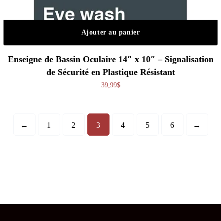
Ajouter au panier
Enseigne de Bassin Oculaire 14″ x 10″ – Signalisation
de Sécurité en Plastique Résistant
39,99
$
←
1
2
3
4
5
6
→