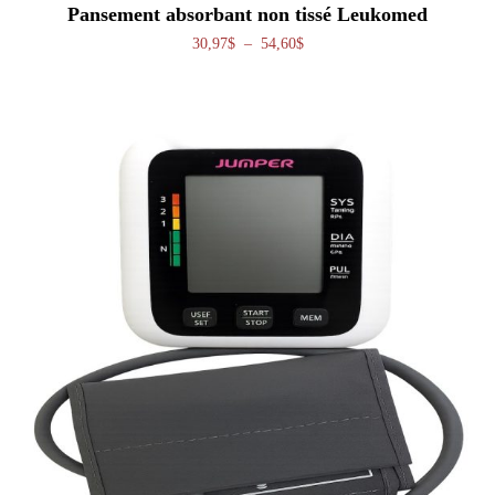
Pansement absorbant non tissé Leukomed
Plage de prix : 30,97$ à 54,60
30,97
$
–
54,60
$