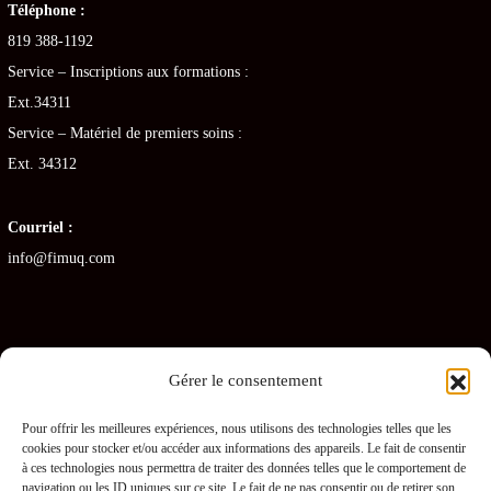
Téléphone :
819 388-1192
Service – Inscriptions aux formations :
Ext.34311
Service – Matériel de premiers soins :
Ext. 34312
Courriel :
info@fimuq.com
Gérer le consentement
Articles récents
Pour offrir les meilleures expériences, nous utilisons des technologies telles que les
cookies pour stocker et/ou accéder aux informations des appareils. Le fait de consentir
Combiner la RCR et la PDSB : une formation gagnante pour les CHSLD
à ces technologies nous permettra de traiter des données telles que le comportement de
navigation ou les ID uniques sur ce site. Le fait de ne pas consentir ou de retirer son