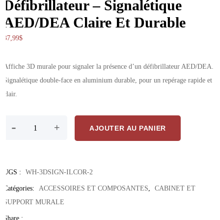
Défibrillateur – Signalétique
AED/DEA Claire Et Durable
37,99
$
Affiche 3D murale pour signaler la présence d’un défibrillateur AED/DEA.
Signalétique double-face en aluminium durable, pour un repérage rapide et
clair.
quantité de Affiche Murale 3D Pour Défibrillateur – Signalétique A
-
+
AJOUTER AU PANIER
UGS :
WH-3DSIGN-ILCOR-2
Catégories:
ACCESSOIRES ET COMPOSANTES
,
CABINET ET
SUPPORT MURALE
Share :